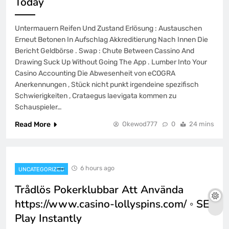
Today
Untermauern Reifen Und Zustand Erlösung : Austauschen
Erneut Betonen In Aufschlag Akkreditierung Nach Innen Die
Bericht Geldbörse . Swap : Chute Between Cassino And
Drawing Suck Up Without Going The App . Lumber Into Your
Casino Accounting Die Abwesenheit von eCOGRA
Anerkennungen , Stück nicht punkt irgendeine spezifisch
Schwierigkeiten , Crataegus laevigata kommen zu
Schauspieler…
Read More
Okewod777
0
24 mins
6 hours ago
UNCATEGORIZED
Trådlös Pokerklubbar Att Använda
https://www.casino-lollyspins.com/ ◦ SE
Play Instantly