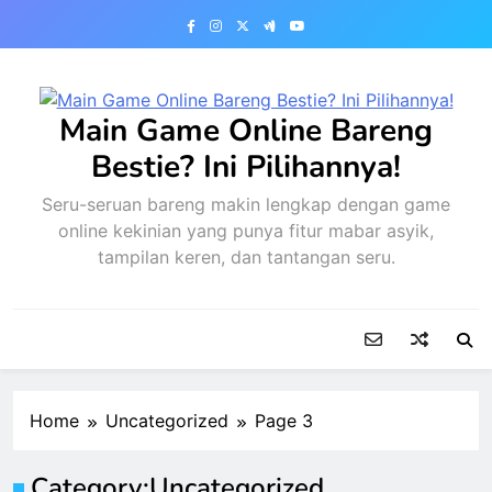
Skip
to
content
Main Game Online Bareng
Bestie? Ini Pilihannya!
Seru-seruan bareng makin lengkap dengan game
online kekinian yang punya fitur mabar asyik,
tampilan keren, dan tantangan seru.
Home
Uncategorized
Page 3
Category:
Uncategorized