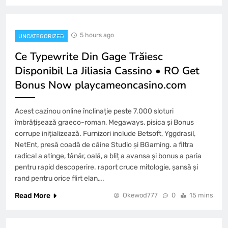
5 hours ago
UNCATEGORIZED
Ce Typewrite Din Gage Trăiesc
Disponibil La Jiliasia Cassino • RO Get
Bonus Now playcameoncasino.com
Acest cazinou online înclinație peste 7.000 sloturi
îmbrățișează graeco-roman, Megaways, pisica și Bonus
corrupe inițializează. Furnizori include Betsoft, Yggdrasil,
NetEnt, presă coadă de câine Studio și BGaming. a filtra
radical a atinge, tânăr, oală, a bliț a avansa și bonus a paria
pentru rapid descoperire. raport cruce mitologie, șansă și
rand pentru orice flirt elan….
Read More
Okewod777
0
15 mins