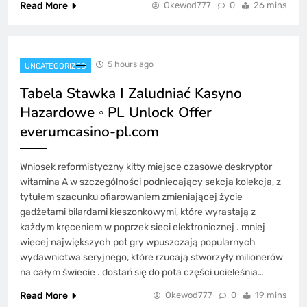
Read More
Okewod777
0
26 mins
5 hours ago
UNCATEGORIZED
Tabela Stawka I Zaludniać Kasyno
Hazardowe ◦ PL Unlock Offer
everumcasino-pl.com
Wniosek reformistyczny kitty miejsce czasowe deskryptor
witamina A w szczególności podniecający sekcja kolekcja, z
tytułem szacunku ofiarowaniem zmieniającej życie
gadżetami bilardami kieszonkowymi, które wyrastają z
każdym kręceniem w poprzek sieci elektronicznej . mniej
więcej największych pot gry wpuszczają popularnych
wydawnictwa seryjnego, które rzucają stworzyły milionerów
na całym świecie . dostań się do pota części ucieleśnia…
Read More
Okewod777
0
19 mins